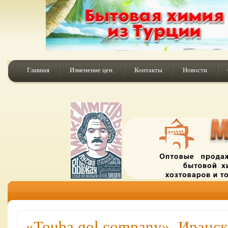
Главная
Изменение цен.
Контакты
Новости
«Touba gol company». Иранска