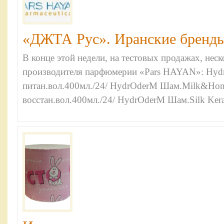
«ДЖТА Рус». Иранские бренды
В конце этой недели, на тестовых продажах, нес
производителя парфюмерии «Pars HAYAN»: Hyd
питан.вол.400мл./24/ HydrOderM Шам.Milk&Hon
восстан.вол.400мл./24/ HydrOderM Шам.Silk Kerat