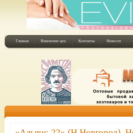
Главная
Изменение цен.
Контакты
Новости
«Альянс-22» (Н.Новгород). 